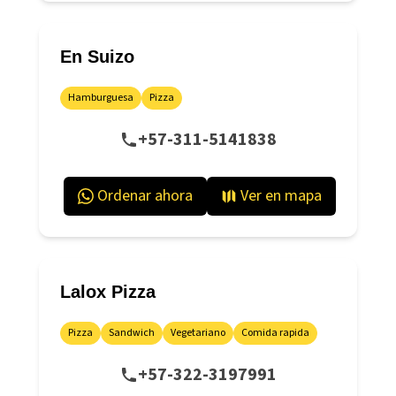
En Suizo
Hamburguesa
Pizza
+57-311-5141838
Ordenar ahora
Ver en mapa
Lalox Pizza
Pizza
Sandwich
Vegetariano
Comida rapida
+57-322-3197991