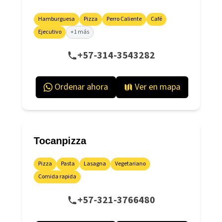
Hamburguesa
Pizza
Perro Caliente
Café
Ejecutivo
+1 más
+57-314-3543282
Ordenar ahora
Ver en mapa
Tocanpizza
Pizza
Pasta
Lasagna
Vegetariano
Comida rapida
+57-321-3766480