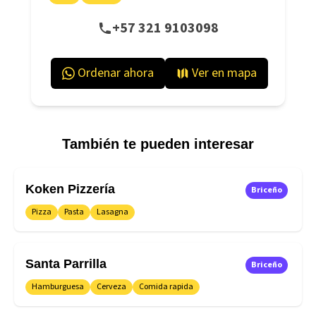
‪+57 321 9103098‬
Ordenar ahora
Ver en mapa
También te pueden interesar
Koken Pizzería
Briceño
Pizza
Pasta
Lasagna
Santa Parrilla
Briceño
Hamburguesa
Cerveza
Comida rapida