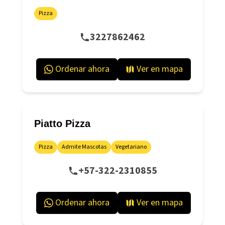
Pizza
3227862462
Ordenar ahora
Ver en mapa
Piatto Pizza
Pizza
Admite Mascotas
Vegetariano
+57-322-2310855
Ordenar ahora
Ver en mapa