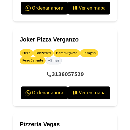
Ordenar ahora
Ver en mapa
Joker Pizza Verganzo
Pizza
Panzerotti
Hamburguesa
Lasagna
Perro Caliente
+5 más
3136057529
Ordenar ahora
Ver en mapa
Pizzería Vegas