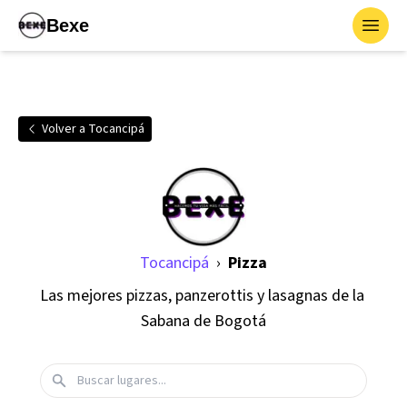
Bexe
Toggl
Volver a
Tocancipá
Tocancipá
›
Pizza
Las mejores pizzas, panzerottis y lasagnas de la 
Sabana de Bogotá