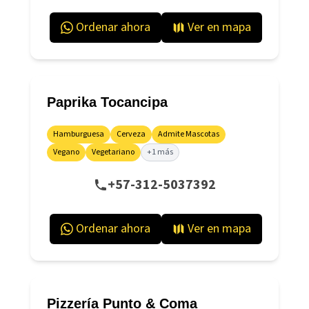
Ordenar ahora
Ver en mapa
Paprika Tocancipa
Hamburguesa
Cerveza
Admite Mascotas
Vegano
Vegetariano
+1 más
+57-312-5037392
Ordenar ahora
Ver en mapa
Pizzería Punto & Coma