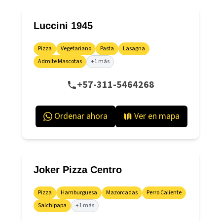
Luccini 1945
Pizza
Vegetariano
Pasta
Lasagna
Admite Mascotas
+1 más
+57-311-5464268
Ordenar ahora
Ver en mapa
Joker Pizza Centro
Pizza
Hamburguesa
Mazorcadas
Perro Caliente
Salchipapa
+1 más