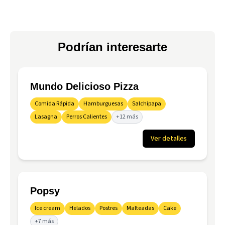
Podrían interesarte
Mundo Delicioso Pizza
Comida Rápida
Hamburguesas
Salchipapa
Lasagna
Perros Calientes
+12 más
Ver detalles
Popsy
Ice cream
Helados
Postres
Malteadas
Cake
+7 más