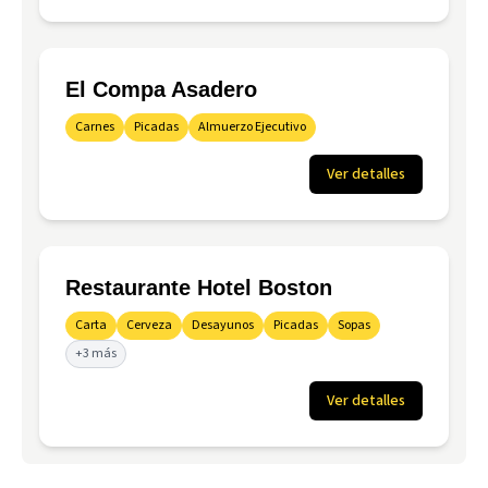
El Compa Asadero
Carnes
Picadas
Almuerzo Ejecutivo
Ver detalles
Restaurante Hotel Boston
Carta
Cerveza
Desayunos
Picadas
Sopas
+3 más
Ver detalles