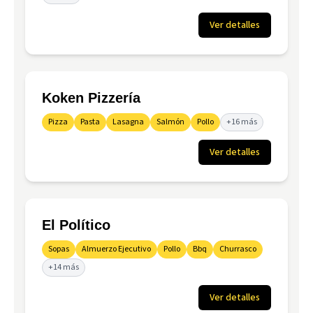
Ver detalles
Koken Pizzería
Pizza
Pasta
Lasagna
Salmón
Pollo
+16 más
Ver detalles
El Político
Sopas
Almuerzo Ejecutivo
Pollo
Bbq
Churrasco
+14 más
Ver detalles