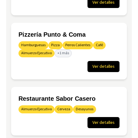
Ver detalles
Pizzería Punto & Coma
Hamburguesas
Pizza
Perros Calientes
Café
Almuerzo Ejecutivo
+1 más
Ver detalles
Restaurante Sabor Casero
Almuerzo Ejecutivo
Cerveza
Desayunos
Ver detalles