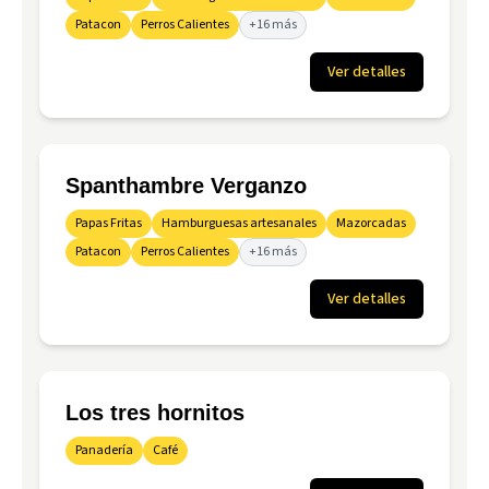
Patacon
Perros Calientes
+16 más
Ver detalles
Spanthambre Verganzo
Papas Fritas
Hamburguesas artesanales
Mazorcadas
Patacon
Perros Calientes
+16 más
Ver detalles
Los tres hornitos
Panadería
Café