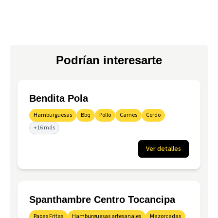
Podrían interesarte
Bendita Pola
Hamburguesas
Bbq
Pollo
Carnes
Cerdo
+16 más
Ver detalles
Spanthambre Centro Tocancipa
Papas Fritas
Hamburguesas artesanales
Mazorcadas