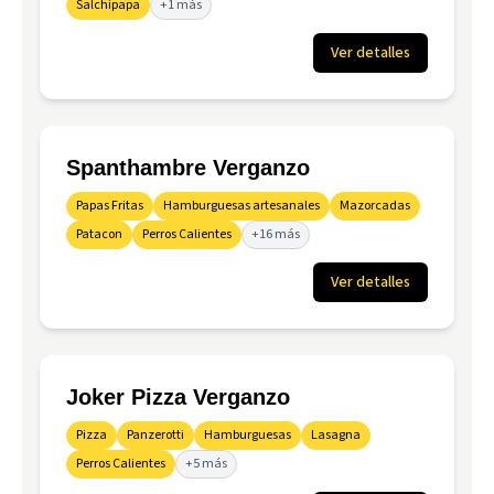
Salchipapa
+1 más
Ver detalles
Spanthambre Verganzo
Papas Fritas
Hamburguesas artesanales
Mazorcadas
Patacon
Perros Calientes
+16 más
Ver detalles
Joker Pizza Verganzo
Pizza
Panzerotti
Hamburguesas
Lasagna
Perros Calientes
+5 más