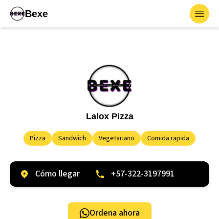
Bexe
Toggl
Lalox Pizza
Pizza
Sandwich
Vegetariano
Comida rapida
Cómo llegar
+57-322-3197991
Ordena ahora