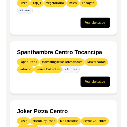
Pizza
Top_1
Vegetariano
Pasta
Lasagna
+2 más
Ver detalles
Spanthambre Centro Tocancipa
Papas Fritas
Hamburguesas artesanales
Mazorcadas
Patacon
Perros Calientes
+16 más
Ver detalles
Joker Pizza Centro
Pizza
Hamburguesas
Mazorcadas
Perros Calientes