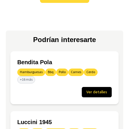
Podrían interesarte
Bendita Pola
Hamburguesas
Bbq
Pollo
Carnes
Cerdo
+16 más
Ver detalles
Luccini 1945