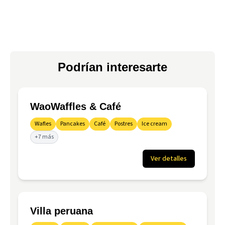
Podrían interesarte
WaoWaffles & Café
Wafles
Pancakes
Café
Postres
Ice cream
+7 más
Ver detalles
Villa peruana