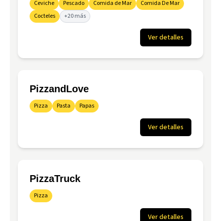
Ceviche
Pescado
Comida de Mar
Comida De Mar
Cocteles
+20 más
Ver detalles
PizzandLove
Pizza
Pasta
Papas
Ver detalles
PizzaTruck
Pizza
Ver detalles