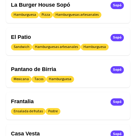
La Burger House Sopó
Sopó
Hamburguesa
Pizza
Hamburguesas artesanales
El Patio
Sopó
Sandwich
Hamburguesas artesanales
Hamburguesa
Pantano de Birria
Sopó
Mexicana
Tacos
Hamburguesa
Frantalia
Sopó
Ensalada de frutas
Postre
Casa Vesta
Sopó