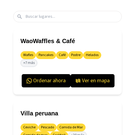
WaoWaffles & Café
Wafles
Pancakes
Café
Postre
Helados
+7 más
Ordenar ahora
Ver en mapa
Villa peruana
Ceviche
Pescado
Comida de Mar