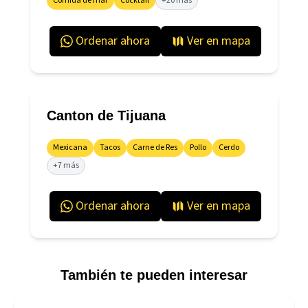
Comida de mar
Cocktail
+20 más
Ordenar ahora
Ver en mapa
Canton de Tijuana
Mexicana
Tacos
Carne de Res
Pollo
Cerdo
+7 más
Ordenar ahora
Ver en mapa
También te pueden interesar