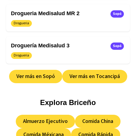
Drogueria Medisalud MR 2
Sopó
Drogueria
Droguería Medisalud 3
Sopó
Drogueria
Ver más en
Sopó
Ver más en
Tocancipá
Explora
Briceño
Almuerzo Ejecutivo
Comida China
Comida Méxicana
Comida Rápida