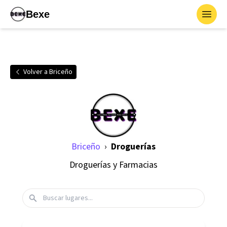
Bexe
Toggl
Volver a
Briceño
Briceño
›
Droguerías
Droguerías y Farmacias