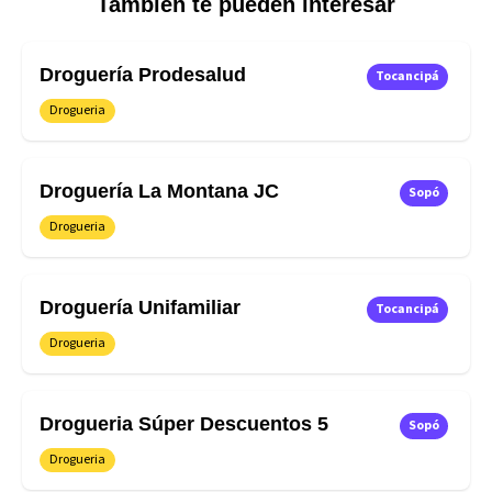
También te pueden interesar
Droguería Prodesalud
Tocancipá
Drogueria
Droguería La Montana JC
Sopó
Drogueria
Droguería Unifamiliar
Tocancipá
Drogueria
Drogueria Súper Descuentos 5
Sopó
Drogueria