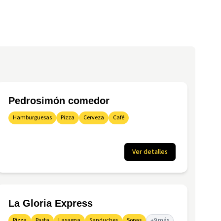
Pedrosimón comedor
Hamburguesas
Pizza
Cerveza
Café
Ver detalles
La Gloria Express
Pizza
Pasta
Lasagna
Sanduches
Sopas
+9 más