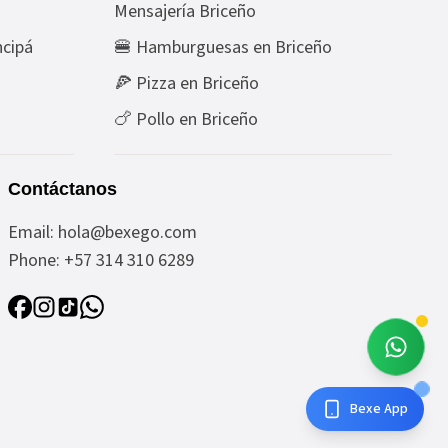
Mensajería Briceño
cipá
🍔 Hamburguesas en Briceño
🍕 Pizza en Briceño
🍗 Pollo en Briceño
Contáctanos
Email:
hola@bexego.com
Phone:
+57 314 310 6289
Bexe App