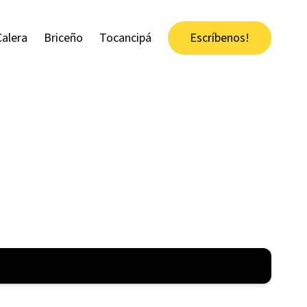
Calera
Briceño
Tocancipá
Escríbenos!