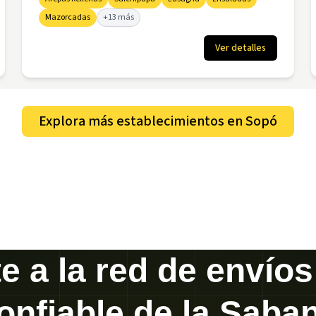
Mazorcadas
+13 más
Ver detalles
Explora más establecimientos en
Sopó
e a la red de envío
onfiable de la Saba