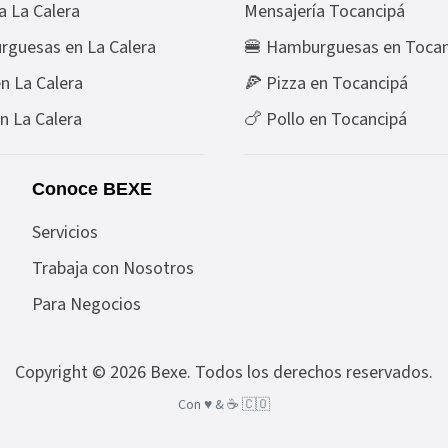
a La Calera
Mensajería Tocancipá
guesas en La Calera
🍔 Hamburguesas en Tocan
en La Calera
🍕 Pizza en Tocancipá
en La Calera
🍗 Pollo en Tocancipá
Conoce BEXE
Servicios
Trabaja con Nosotros
Para Negocios
Copyright ©
2026
Bexe
. Todos los derechos reservados.
Con ♥️ & ☕️ 🇨🇴