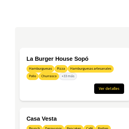
La Burger House Sopó
Hamburguesas
Pizza
Hamburguesas artesanales
Pollo
Churrasco
+33 más
Ver detalles
Casa Vesta
Brunch
Desayunos
Pancakes
Café
Postres