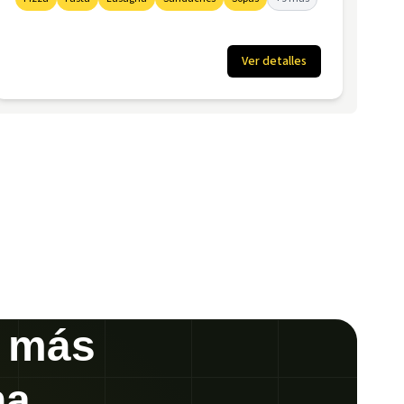
Ver detalles
s más
na