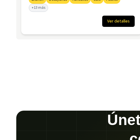
+13 más
Ver detalles
Únet
c