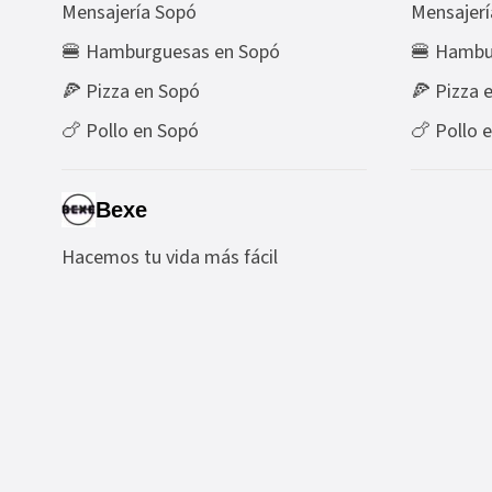
Mensajería Sopó
Mensajerí
🍔 Hamburguesas en Sopó
🍔 Hambur
🍕 Pizza en Sopó
🍕 Pizza 
🍗 Pollo en Sopó
🍗 Pollo 
Bexe
Hacemos tu vida más fácil