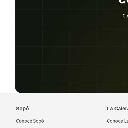
Co
Sopó
La Caler
Conoce Sopó
Conoce La