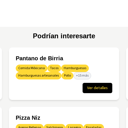
Podrían interesarte
Pantano de Birria
Comida Méxicana
Tacos
Hamburguesas
Hamburguesas artesanales
Pollo
+15 más
Ver detalles
Pizza Niz
Arepas Rellenas
Salchipapa
Lasagna
Ensaladas