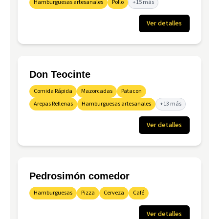
Hamburguesas artesanales
Pollo
+15 más
Ver detalles
Don Teocinte
Comida Rápida
Mazorcadas
Patacon
Arepas Rellenas
Hamburguesas artesanales
+13 más
Ver detalles
Pedrosimón comedor
Hamburguesas
Pizza
Cerveza
Café
Ver detalles