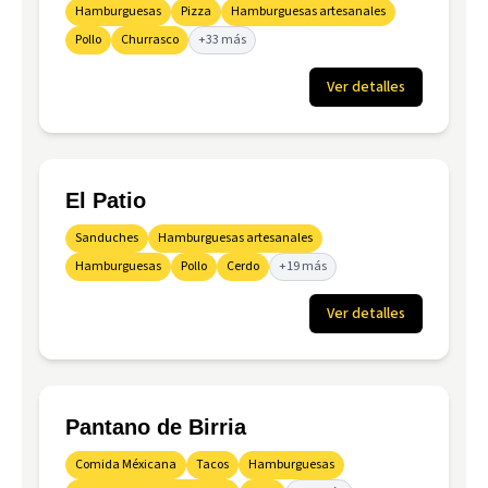
Hamburguesas
Pizza
Hamburguesas artesanales
Pollo
Churrasco
+33 más
Ver detalles
El Patio
Sanduches
Hamburguesas artesanales
Hamburguesas
Pollo
Cerdo
+19 más
Ver detalles
Pantano de Birria
Comida Méxicana
Tacos
Hamburguesas