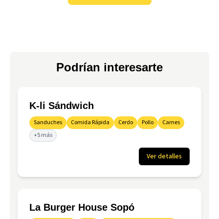
Podrían interesarte
K-li Sándwich
Sanduches
Comida Rápida
Cerdo
Pollo
Carnes
+5 más
Ver detalles
La Burger House Sopó