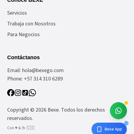
Conoce BEXE
Servicios
Trabaja con Nosotros
Para Negocios
Contáctanos
Email:
hola@bexego.com
Phone:
+57 314 310 6289
Copyright ©
2026
Bexe
. Todos los derechos
reservados.
Con ♥️ & ☕️ 🇨🇴
Bexe App