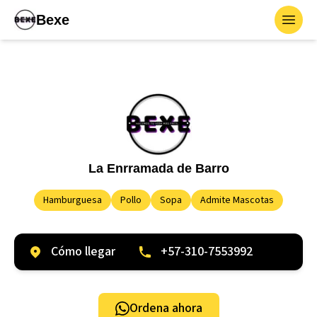
Bexe
Toggl
La Enrramada de Barro
Hamburguesa
Pollo
Sopa
Admite Mascotas
Cómo llegar
+57-310-7553992
Ordena ahora