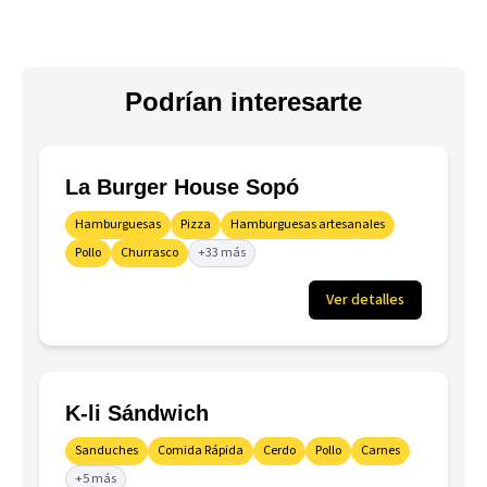
Podrían interesarte
La Burger House Sopó
Hamburguesas
Pizza
Hamburguesas artesanales
Pollo
Churrasco
+33 más
Ver detalles
K-li Sándwich
Sanduches
Comida Rápida
Cerdo
Pollo
Carnes
+5 más