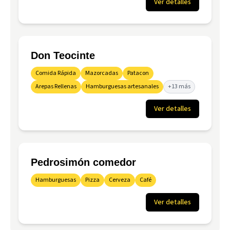
Ver detalles
Don Teocinte
Comida Rápida
Mazorcadas
Patacon
Arepas Rellenas
Hamburguesas artesanales
+13 más
Ver detalles
Pedrosimón comedor
Hamburguesas
Pizza
Cerveza
Café
Ver detalles