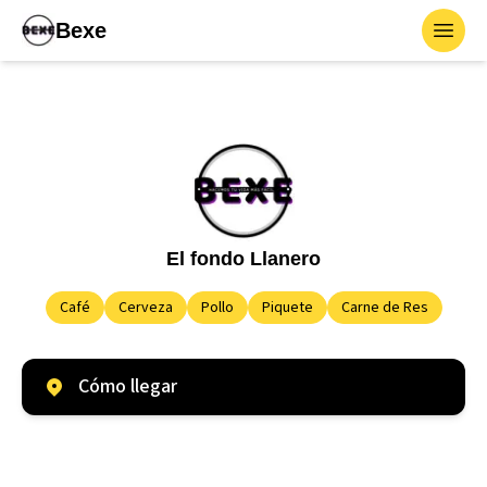
Bexe
Toggl
El fondo Llanero
Café
Cerveza
Pollo
Piquete
Carne de Res
Cómo llegar