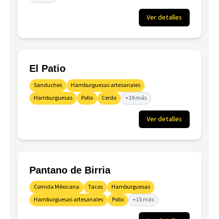
Ver detalles
El Patio
Sanduches
Hamburguesas artesanales
Hamburguesas
Pollo
Cerdo
+19 más
Ver detalles
Pantano de Birria
Comida Méxicana
Tacos
Hamburguesas
Hamburguesas artesanales
Pollo
+15 más