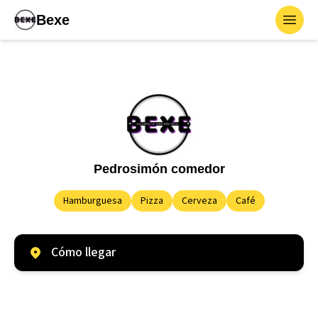
Bexe
Toggl
Pedrosimón comedor
Hamburguesa
Pizza
Cerveza
Café
Cómo llegar