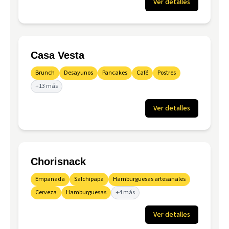
Ver detalles
Casa Vesta
Brunch
Desayunos
Pancakes
Café
Postres
+13 más
Ver detalles
Chorisnack
Empanada
Salchipapa
Hamburguesas artesanales
Cerveza
Hamburguesas
+4 más
Ver detalles