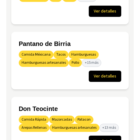
Ver detalles
Pantano de Birria
Comida Méxicana
Tacos
Hamburguesas
Hamburguesas artesanales
Pollo
+15 más
Ver detalles
Don Teocinte
Comida Rápida
Mazorcadas
Patacon
Arepas Rellenas
Hamburguesas artesanales
+13 más