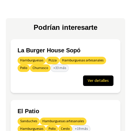
Podrían interesarte
La Burger House Sopó
Hamburguesas
Pizza
Hamburguesas artesanales
Pollo
Churrasco
+33 más
Ver detalles
El Patio
Sanduches
Hamburguesas artesanales
Hamburguesas
Pollo
Cerdo
+19 más